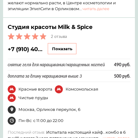
желают нормально расти, в Центре косметологии и
эпиляции ЭпилСити в Орликовом…
читать далее
Студия красоты Milk & Spice
2 отзыва
+7 (910) 40...
Показать
снятие геля для наращивания/наращенных ногтей
490 руб.
доплата за длину наращивания выше 3
500 руб.
Красные ворота
Комсомольская
Чистые пруды
Москва, Орликов переулок, 6
Пн-Вс: с 11:00 до 22:00
Последний отзыв:
Испытала настоящий кайф...комбо в 6